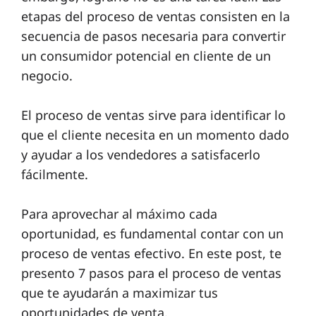
etapas del proceso de ventas consisten en la
o
secuencia de pasos necesaria para convertir
g
un consumidor potencial en cliente de un
r
negocio.
a
m
El proceso de ventas sirve para identificar lo
que el cliente necesita en un momento dado
a
y ayudar a los vendedores a satisfacerlo
s
fácilmente.
Bl
Para aprovechar al máximo cada
o
oportunidad, es fundamental contar con un
g
proceso de ventas efectivo. En este post, te
presento 7 pasos para el proceso de ventas
C
que te ayudarán a maximizar tus
oportunidades de venta.
o