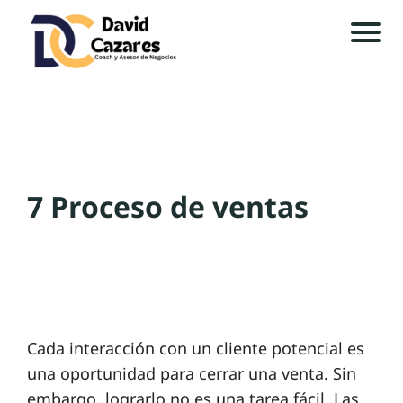
In
ic
io
H
7 Proceso de ventas
is
t
o
ri
a
Cada interacción con un cliente potencial es
una oportunidad para cerrar una venta. Sin
P
embargo, lograrlo no es una tarea fácil. Las
r